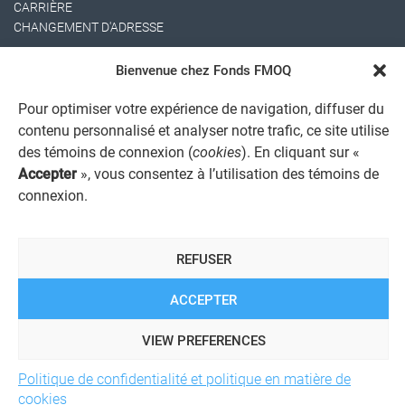
CARRIÈRE
CHANGEMENT D'ADRESSE
Bienvenue chez Fonds FMOQ
Pour optimiser votre expérience de navigation, diffuser du
contenu personnalisé et analyser notre trafic, ce site utilise
des témoins de connexion (
cookies
). En cliquant sur «
Accepter
», vous consentez à l’utilisation des témoins de
AVIS JURIDIQUE GÉNÉRAL
connexion.
AVIS À L'USAGER
PROTECTION DES RENSEIGNEMENTS PERSONNELS
POLITIQUE DE TRAITEMENT DES PLAINTES
REFUSER
REGISTRE DES CONFLITS D'INTÉRÊTS
LIENS UTILES
ALERTE INTERNET
ACCEPTER
VIEW PREFERENCES
© 2026 Société de services financiers Fonds FMOQ inc.
Politique de confidentialité et politique en matière de
Tous
droits réservés.
cookies