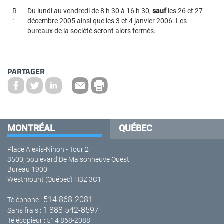
R
Du lundi au vendredi de 8 h 30 à 16 h 30,
sauf
les 26 et 27
:
décembre 2005 ainsi que les 3 et 4 janvier 2006. Les
bureaux de la société seront alors fermés.
PARTAGER
MONTRÉAL
QUÉBEC
Place Alexis-Nihon - Tour 2
3500, boulevard De Maisonneuve Ouest
Bureau 1900
Westmount (Québec) H3Z 3C1
514 868-2081
Téléphone :
1 888 542-8597
Sans frais :
Télécopieur : 514 868-2088