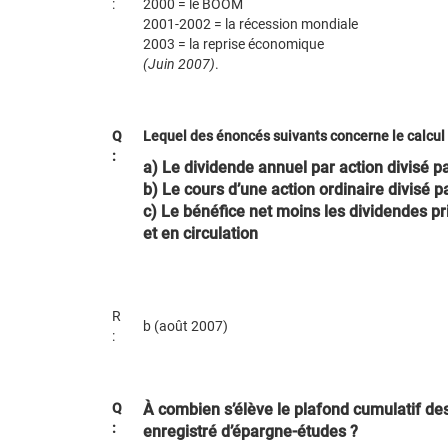
:
2000 = le BOOM
2001-2002 = la récession mondiale
2003 = la reprise économique
(Juin 2007)
.
Q
Lequel des énoncés suivants concerne le calcul 
:
a) Le dividende annuel par action divisé p
b) Le cours d’une action ordinaire divisé p
c) Le bénéfice net moins les dividendes pr
et en circulation
R
b (août 2007)
:
Q
À combien s’élève le plafond cumulatif d
:
enregistré d’épargne-études ?