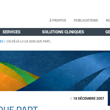
À PROPOS
PUBLICATIONS
NO
SERVICES
SOLUTIONS CLINIQUES
GE
BEC
/
J’AI DÉJÀ LU ÇA QUELQUE PART…
/
18 DÉCEMBRE 2007
LQUE PART…