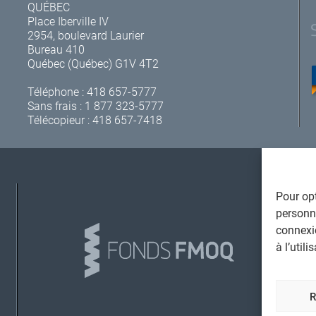
QUÉBEC
Place Iberville IV
2954, boulevard Laurier
Bureau 410
Québec (Québec) G1V 4T2
Téléphone :
418 657-5777
Sans frais :
1 877 323-5777
Télécopieur : 418 657-7418
Pour opt
A
personna
connexi
à l’util
L