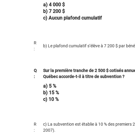
a) 4 000 $
b) 7 200 $
c) Aucun plafond cumulatif
R
b) Le plafond cumulatif s’élève à 7 200 $ par bén
:
Q
Sur la première tranche de 2 500 $ cotisés an
:
Québec accorde-t-il à titre de subvention ?
a) 5 %
b) 15 %
c) 10 %
R
c) La subvention est établie à 10 % des premiers 
:
2007).