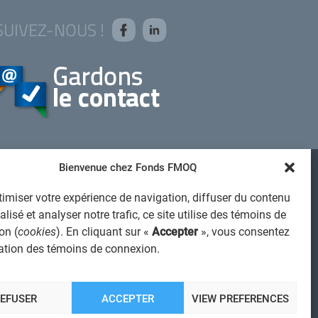
SUIVEZ-NOUS !
Bienvenue chez Fonds FMOQ
AVIS JURIDIQUE GÉNÉRAL
imiser votre expérience de navigation, diffuser du contenu
VIS À L'USAGER
lisé et analyser notre trafic, ce site utilise des témoins de
PROTECTION DES RENSEIGNEMENTS PERSONNELS
on (
cookies
). En cliquant sur «
Accepter
», vous consentez
isation des témoins de connexion.
POLITIQUE DE TRAITEMENT DES PLAINTES
REGISTRE DES CONFLITS D'INTÉRÊTS
IENS UTILES
REFUSER
ACCEPTER
VIEW PREFERENCES
ALERTE INTERNET