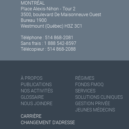
MONTRÉAL
Place Alexis-Nihon - Tour 2
3500, boulevard De Maisonneuve Ouest
Bureau 1900
Westmount (Québec) H3Z 3C1
Téléphone :
514 868-2081
Sans frais :
1 888 542-8597
Télécopieur : 514 868-2088
À PROPOS
RÉGIMES
PUBLICATIONS
FONDS FMOQ
NOS ACTIVITÉS
SERVICES
GLOSSAIRE
SOLUTIONS CLINIQUES
NOUS JOINDRE
GESTION PRIVÉE
JEUNES MÉDECINS
CARRIÈRE
CHANGEMENT D'ADRESSE