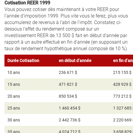
Cotisation REER 1999
Vous pouvez cotiser dès maintenant à votre REER pour
l’année d’imposition 1999. Plus vite vous le ferez, plus vous
accumulerez de revenus à l’abri de l’impôt. Constatez ci-
dessous l’effet du rendement composé sur un
investissement REER de 13 500 $ fait en début d’année par
rapport à un autre effectué en fin d’année (en supposant un
taux de rendement hypothétique annuel composé de 10 %).
Durée Cotisation
en début d’année
en fin d’a
10 ans
236 671 $
215 155 $
15 ans
471 821 $
428 929 $
20 ans
850 534 $
773 212 $
25 ans
1 460 454 $
1 327 685 
30 ans
2 442 736 $
2 220 669 
35 ans
4 024 712 $
3 658 829 