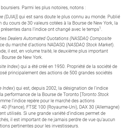
s boursiers. Parmi les plus notoires, notons :
e (DJIA)
] qui est sans doute le plus connu au monde. Publié
on du cours de 30 valeurs cotées à la Bourse de New York, la
1
s présentes dans l’indice ont changé avec le temps
.
rities Dealers Automated Quotations (NASDAQ Composite
ance du marché d’actions NADASQ (
NASDAQ Stock Market
).
, il est, en volume traité, le deuxième plus important
la Bourse de New York.
ite Index
) qui a été créé en 1950. Propriété de la société de
mposé principalement des actions de 500 grandes sociétés
 Index
) qui est, depuis 2002, la désignation de l’indice
la performance de la Bourse de Toronto [
Toronto Stock
comme l’indice repère pour le marché des actions
c 40 (France), FTSE 100 (Royaume-Uni), DAX 30 (Allemagne)
t utilisés. Si une grande variété d’indices permet de
rchés, il est important de ne jamais perdre de vue qu’aucun
ations pertinentes pour les investisseurs.