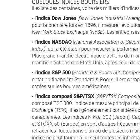
QUELQUES INDICES BOURSIERS
Il existe des centaines, voire des milliers d’indice
• l’
indice Dow Jones
[
Dow Jones Industrial Averag
pour la première fois en 1896, il mesure l’évoluti
New York Stock Exchange (NYSE)
. Les entreprise
• l’
indice NASDAQ
[
National Association of Secu
Index)
] qui a été établi pour mesurer la perform
Plus grand marché électronique d’actions du monde
marché d’actions des États-Unis, après celui de 
• l’
indice S&P 500
(
Standard & Poor’s 500 Compos
notation financière Standard & Poor’s, il est co
cotées sur les bourses américaines.
• l’
indice composé S&P/TSX
(
S&P/TSX Composite
composé TSE 300. Indice de mesure principal de 
Exchange (TSX)
], il est généralement considéré 
canadiennes. Les indices Nikkei 300 (Japon), Ca
et STOXX 50 (Europe) en sont d’autres fréquemmen
retracer les fluctuations d’un ou de plusieurs ma
indice ne peut fournir à lui seul toutes les inform