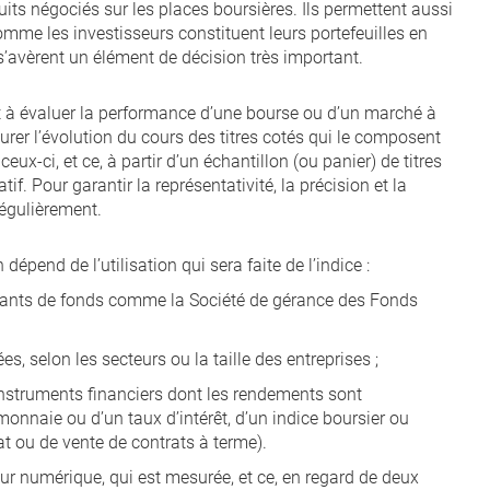
its négociés sur les places boursières. Ils permettent aussi
Comme les investisseurs constituent leurs portefeuilles en
s’avèrent un élément de décision très important.
ert à évaluer la performance d’une bourse ou d’un marché à
surer l’évolution du cours des titres cotés qui le composent
x-ci, et ce, à partir d’un échantillon (ou panier) de titres
f. Pour garantir la représentativité, la précision et la
 régulièrement.
dépend de l’utilisation qui sera faite de l’indice :
érants de fonds comme la Société de gérance des Fonds
s, selon les secteurs ou la taille des entreprises ;
 instruments financiers dont les rendements sont
monnaie ou d’un taux d’intérêt, d’un indice boursier ou
hat ou de vente de contrats à terme).
leur numérique, qui est mesurée, et ce, en regard de deux