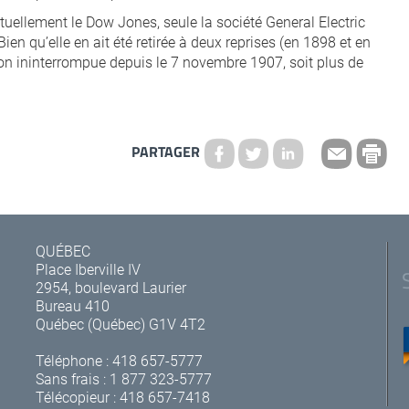
ellement le Dow Jones, seule la société General Electric
Bien qu’elle en ait été retirée à deux reprises (en 1898 et en
çon ininterrompue depuis le 7 novembre 1907, soit plus de
PARTAGER
QUÉBEC
Place Iberville IV
2954, boulevard Laurier
Bureau 410
Québec (Québec) G1V 4T2
Téléphone :
418 657-5777
Sans frais :
1 877 323-5777
Télécopieur : 418 657-7418