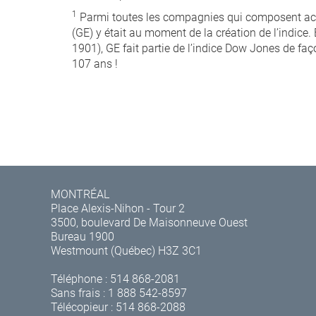
1
Parmi toutes les compagnies qui composent actu
(GE) y était au moment de la création de l’indice. 
1901), GE fait partie de l’indice Dow Jones de fa
107 ans !
MONTRÉAL
Place Alexis-Nihon - Tour 2
3500, boulevard De Maisonneuve Ouest
Bureau 1900
Westmount (Québec) H3Z 3C1
Téléphone :
514 868-2081
Sans frais :
1 888 542-8597
Télécopieur : 514 868-2088