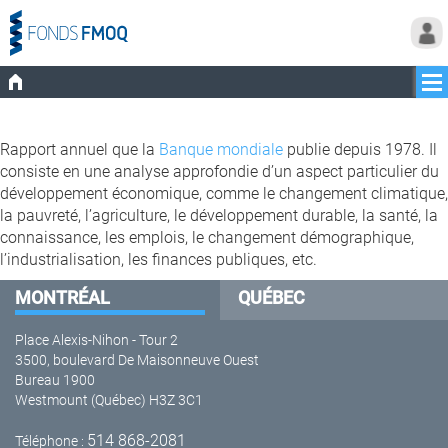
Rapport annuel que la
Banque mondiale
publie depuis 1978. Il
consiste en une analyse approfondie d’un aspect particulier du
développement économique, comme le changement climatique,
la pauvreté, l’agriculture, le développement durable, la santé, la
connaissance, les emplois, le changement démographique,
l’industrialisation, les finances publiques, etc.
MONTRÉAL
QUÉBEC
Place Alexis-Nihon - Tour 2
3500, boulevard De Maisonneuve Ouest
Bureau 1900
Westmount (Québec) H3Z 3C1
514 868-2081
Téléphone :