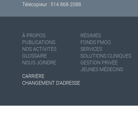
Télécopieur : 514 868-2088
À PROPOS
RÉGIMES
PUBLICATIONS
FONDS FMOQ
NOS ACTIVITÉS
SERVICES
GLOSSAIRE
SOLUTIONS CLINIQUES
NOUS JOINDRE
GESTION PRIVÉE
JEUNES MÉDECINS
CARRIÈRE
CHANGEMENT D'ADRESSE