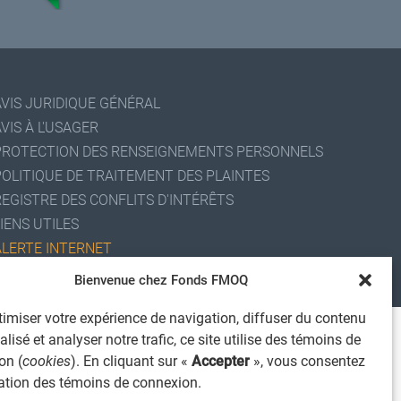
AVIS JURIDIQUE GÉNÉRAL
VIS À L'USAGER
PROTECTION DES RENSEIGNEMENTS PERSONNELS
POLITIQUE DE TRAITEMENT DES PLAINTES
REGISTRE DES CONFLITS D'INTÉRÊTS
IENS UTILES
ALERTE INTERNET
 2026 Société de services financiers Fonds FMOQ inc.
Bienvenue chez Fonds FMOQ
ous droits réservés.
imiser votre expérience de navigation, diffuser du contenu
lisé et analyser notre trafic, ce site utilise des témoins de
on (
cookies
). En cliquant sur «
Accepter
», vous consentez
isation des témoins de connexion.