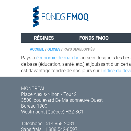
RÉGIMES
FONDS FMOQ
ACCUEIL
/
GLOSES
/
PAYS DÉVELOPPÉS
Pays à
économie de marché
au sein desquels les beso
de base (éducation, santé, etc.) et jouissant d’un c
est davantage fondée de nos jours sur l’
indice du dé
MONTRÉAL
Place Alexis-Nihon - Tour 2
3500, boulevard De Maisonneuve Ouest
Bureau 1900
Westmount (Québec) H3Z 3C1
Téléphone :
514 868-2081
Sans frais :
1 888 542-8597