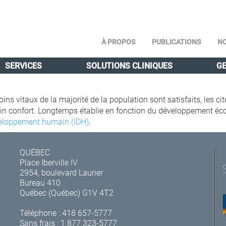
À PROPOS
PUBLICATIONS
NO
SERVICES
SOLUTIONS CLINIQUES
GE
ins vitaux de la majorité de la population sont satisfaits, les ci
ertain confort. Longtemps établie en fonction du développement é
veloppement humain (IDH)
.
QUÉBEC
Place Iberville IV
2954, boulevard Laurier
Bureau 410
Québec (Québec) G1V 4T2
Téléphone :
418 657-5777
Sans frais :
1 877 323-5777