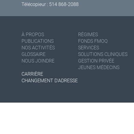
Télécopieur : 514 868-2088
À PROPOS
RÉGIMES
PUBLICATIONS
FONDS FMOQ
NOS ACTIVITÉS
SERVICES
GLOSSAIRE
SOLUTIONS CLINIQUES
NOUS JOINDRE
GESTION PRIVÉE
JEUNES MÉDECINS
CARRIÈRE
CHANGEMENT D'ADRESSE