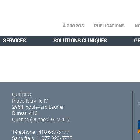
À PROPOS
PUBLICATIONS
NO
SERVICES
SOLUTIONS CLINIQUES
GE
QUÉBEC
Place Iberville IV
2954, boulevard Laurier
Bureau 410
Québec (Québec) G1V 4T2
Téléphone :
418 657-5777
Sans frais :
1 877 323-5777