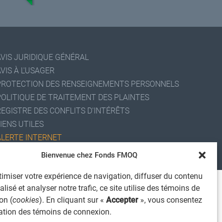
AVIS JURIDIQUE GÉNÉRAL
VIS À L'USAGER
PROTECTION DES RENSEIGNEMENTS PERSONNELS
POLITIQUE DE TRAITEMENT DES PLAINTES
REGISTRE DES CONFLITS D'INTÉRÊTS
IENS UTILES
ALERTE INTERNET
 2026 Société de services financiers Fonds FMOQ inc.
Bienvenue chez Fonds FMOQ
ous droits réservés.
imiser votre expérience de navigation, diffuser du contenu
lisé et analyser notre trafic, ce site utilise des témoins de
on (
cookies
). En cliquant sur «
Accepter
», vous consentez
isation des témoins de connexion.