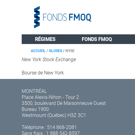
RÉGIMES
FONDS FMOQ
ACCUEIL
/
GLOSES
/
NYSE
New York Stock Exchange
Bourse de New York
MONTRÉAL
Place Alexis-Nihon - Tour 2
3500, boulevard De Maisonneuve Ouest
Bureau 1900
Westmount (Québec) H3Z 3C1
Téléphone :
514 868-2081
Sans frais :
1 888 542-8597