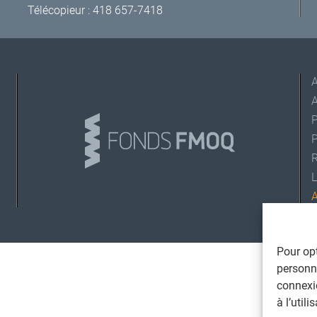
Télécopieur : 418 657-7418
A
L
©
T
Pour opt
personna
connexi
à l’util