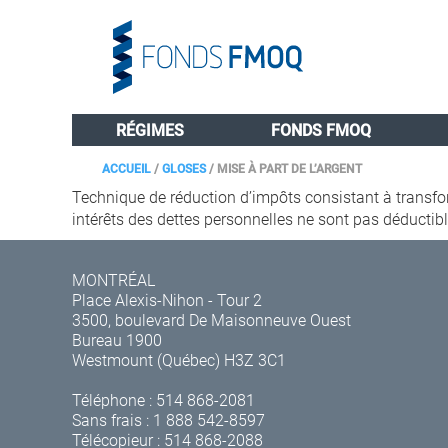
RÉGIMES
FONDS FMOQ
ACCUEIL
/
GLOSES
/
MISE À PART DE L’ARGENT
Technique de réduction d’impôts consistant à transfor
intérêts des dettes personnelles ne sont pas déductibl
MONTRÉAL
Place Alexis-Nihon - Tour 2
3500, boulevard De Maisonneuve Ouest
Bureau 1900
Westmount (Québec) H3Z 3C1
Téléphone :
514 868-2081
Sans frais :
1 888 542-8597
Télécopieur : 514 868-2088