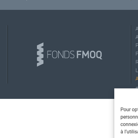
A
L
©
T
Pour opt
personna
connexi
à l’util