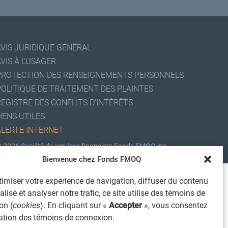
AVIS JURIDIQUE GÉNÉRAL
VIS À L'USAGER
PROTECTION DES RENSEIGNEMENTS PERSONNELS
POLITIQUE DE TRAITEMENT DES PLAINTES
REGISTRE DES CONFLITS D'INTÉRÊTS
IENS UTILES
ALERTE INTERNET
 2026 Société de services financiers Fonds FMOQ inc.
ous droits réservés.
Bienvenue chez Fonds FMOQ
imiser votre expérience de navigation, diffuser du contenu
lisé et analyser notre trafic, ce site utilise des témoins de
on (
cookies
). En cliquant sur «
Accepter
», vous consentez
isation des témoins de connexion.