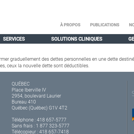
À PROPOS
PUBLICATIONS
NO
SERVICES
SOLUTIONS CLINIQUES
GE
mer graduellement des dettes personnelles en une dette destinée
es, ceux la nouvelle dette sont déductibles.
QUÉBEC
Place Iberville IV
2954, boulevard Laurier
Bureau 410
Québec (Québec) G1V 4T2
Téléphone :
418 657-5777
Sans frais :
1 877 323-5777
Télécopieur : 418 657-7418