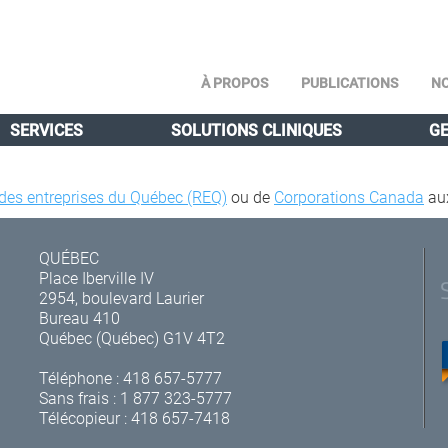
À PROPOS
PUBLICATIONS
NO
SERVICES
SOLUTIONS CLINIQUES
GE
 des entreprises du Québec (REQ)
ou de
Corporations Canada
au
QUÉBEC
Place Iberville IV
2954, boulevard Laurier
Bureau 410
Québec (Québec) G1V 4T2
Téléphone :
418 657-5777
Sans frais :
1 877 323-5777
Télécopieur : 418 657-7418