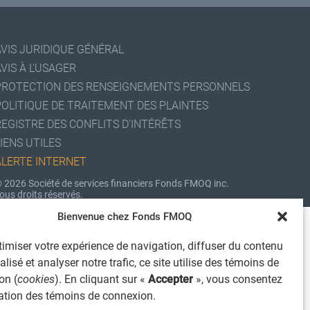
AVIS JURIDIQUE GÉNÉRAL
VIS À L'USAGER
PROTECTION DES RENSEIGNEMENTS PERSONNELS
POLITIQUE DE TRAITEMENT DES PLAINTES
REGISTRE DES CONFLITS D'INTÉRÊTS
IENS UTILES
ALERTE INTERNET
 2026 Société de services financiers Fonds FMOQ inc.
ous droits réservés.
Bienvenue chez Fonds FMOQ
imiser votre expérience de navigation, diffuser du contenu
lisé et analyser notre trafic, ce site utilise des témoins de
on (
cookies
). En cliquant sur «
Accepter
», vous consentez
isation des témoins de connexion.