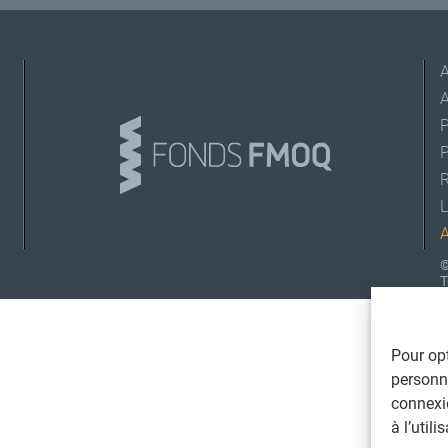
A
L
©
T
Pour opt
personna
connexi
à l’util