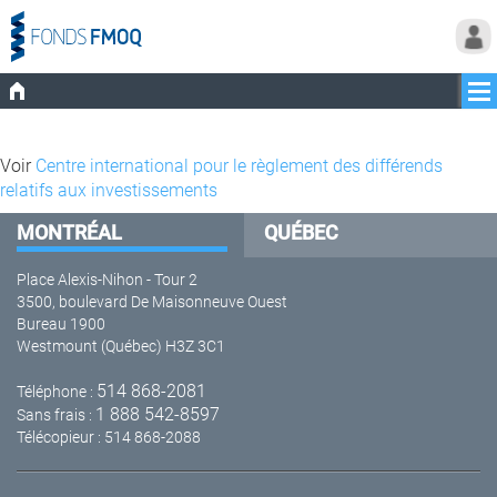
Voir
Centre international pour le règlement des différends
relatifs aux investissements
MONTRÉAL
QUÉBEC
Place Alexis-Nihon - Tour 2
3500, boulevard De Maisonneuve Ouest
Bureau 1900
Westmount (Québec) H3Z 3C1
514 868-2081
Téléphone :
1 888 542-8597
Sans frais :
Télécopieur : 514 868-2088