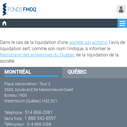
Dans le cas de la liquidation d’une
société par actions
, l’avis de
liquidation sert, comme son nom l’indique, à informer le
Registraire des entreprises du Québec
de la liquidation de la
société.
MONTRÉAL
QUÉBEC
Place Alexis-Nihon - Tour 2
3500, boulevard De Maisonneuve Ouest
Bureau 1900
Westmount (Québec) H3Z 3C1
514 868-2081
Téléphone :
1 888 542-8597
Sans frais :
Télécopieur : 514 868-2088