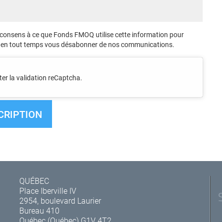
 consens à ce que Fonds FMOQ utilise cette information pour
 en tout temps vous désabonner de nos communications.
er la validation reCaptcha.
QUÉBEC
Place Iberville IV
2954, boulevard Laurier
Bureau 410
Québec (Québec) G1V 4T2