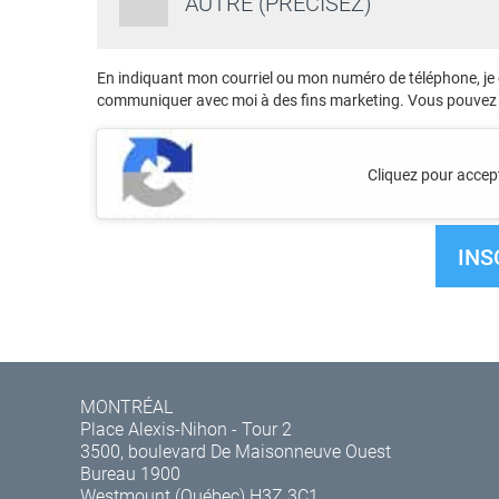
AUTRE (PRÉCISEZ)
En indiquant mon courriel ou mon numéro de téléphone, je
communiquer avec moi à des fins marketing. Vous pouvez
Cliquez pour accept
MONTRÉAL
Place Alexis-Nihon - Tour 2
3500, boulevard De Maisonneuve Ouest
Bureau 1900
Westmount (Québec) H3Z 3C1