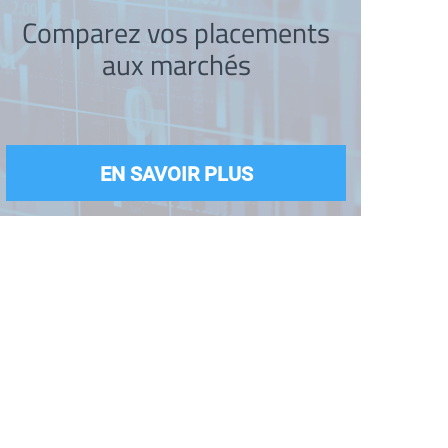
Comparez vos placements
aux marchés
EN SAVOIR PLUS