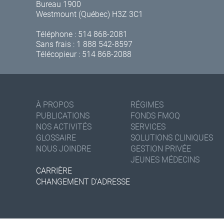
Bureau 1900
Westmount (Québec) H3Z 3C1
Téléphone :
514 868-2081
Sans frais :
1 888 542-8597
Télécopieur : 514 868-2088
À PROPOS
RÉGIMES
PUBLICATIONS
FONDS FMOQ
NOS ACTIVITÉS
SERVICES
GLOSSAIRE
SOLUTIONS CLINIQUES
NOUS JOINDRE
GESTION PRIVÉE
JEUNES MÉDECINS
CARRIÈRE
CHANGEMENT D'ADRESSE