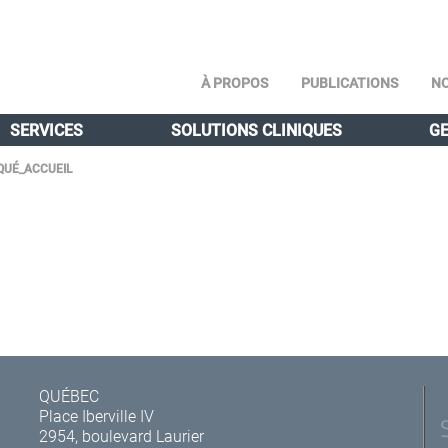
À PROPOS
PUBLICATIONS
NO
SERVICES
SOLUTIONS CLINIQUES
GE
UÉ_ACCUEIL
QUÉBEC
Place Iberville IV
2954, boulevard Laurier