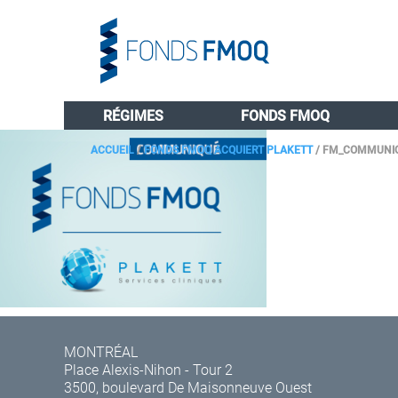
RÉGIMES
FONDS FMOQ
ACCUEIL
/
FONDS FMOQ ACQUIERT PLAKETT
/
FM_COMMUNIQ
MONTRÉAL
Place Alexis-Nihon - Tour 2
3500, boulevard De Maisonneuve Ouest