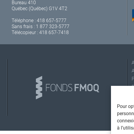
Bureau 410
Québec (Québec) G1V 4T2
Téléphone :
418 657-5777
Sans frais :
1 877 323-5777
Télécopieur : 418 657-7418
A
L
Pour opt
personna
connexi
©
T
à l’util