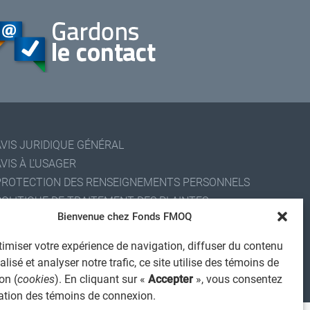
AVIS JURIDIQUE GÉNÉRAL
VIS À L'USAGER
PROTECTION DES RENSEIGNEMENTS PERSONNELS
POLITIQUE DE TRAITEMENT DES PLAINTES
Bienvenue chez Fonds FMOQ
REGISTRE DES CONFLITS D'INTÉRÊTS
IENS UTILES
imiser votre expérience de navigation, diffuser du contenu
ALERTE INTERNET
lisé et analyser notre trafic, ce site utilise des témoins de
on (
cookies
). En cliquant sur «
Accepter
», vous consentez
 2026 Société de services financiers Fonds FMOQ inc.
ous droits réservés.
isation des témoins de connexion.