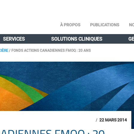
À PROPOS
PUBLICATIONS
NO
SERVICES
SOLUTIONS CLINIQUES
GE
CIÈRE
/
FONDS ACTIONS CANADIENNES FMOQ : 20 ANS
/
22 MARS 2014
ADIENNES FMOQ : 20