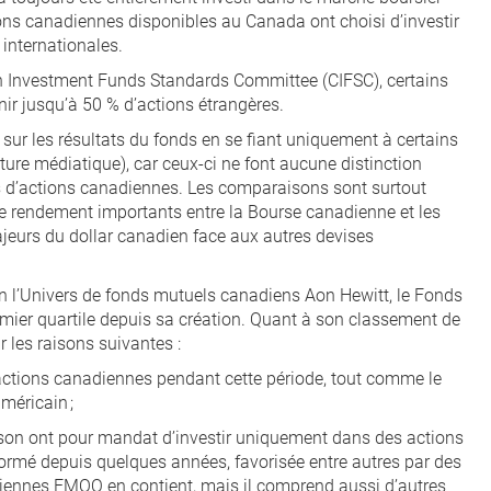
ions canadiennes disponibles au Canada ont choisi d’investir
 internationales.
an Investment Funds Standards Committee (CIFSC), certains
r jusqu’à 50 % d’actions étrangères.
 sur les résultats du fonds en se fiant uniquement à certains
ture médiatique), car ceux-ci ne font aucune distinction
ds d’actions canadiennes. Les comparaisons sont surtout
s de rendement importants entre la Bourse canadienne et les
eurs du dollar canadien face aux autres devises
Selon l’Univers de fonds mutuels canadiens Aon Hewitt, le Fonds
ier quartile depuis sa création. Quant à son classement de
ar les raisons suivantes :
 actions canadiennes pendant cette période, tout comme le
méricain ;
son ont pour mandat d’investir uniquement dans des actions
rformé depuis quelques années, favorisée entre autres par des
nadiennes FMOQ en contient, mais il comprend aussi d’autres