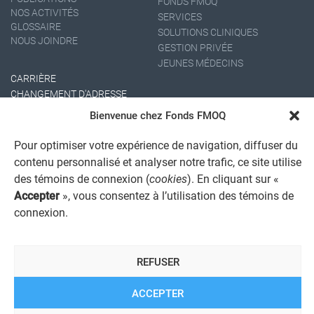
FONDS FMOQ
NOS ACTIVITÉS
SERVICES
GLOSSAIRE
SOLUTIONS CLINIQUES
NOUS JOINDRE
GESTION PRIVÉE
JEUNES MÉDECINS
CARRIÈRE
CHANGEMENT D'ADRESSE
Bienvenue chez Fonds FMOQ
Pour optimiser votre expérience de navigation, diffuser du
contenu personnalisé et analyser notre trafic, ce site utilise
des témoins de connexion (
cookies
). En cliquant sur «
Accepter
», vous consentez à l’utilisation des témoins de
connexion.
AVIS JURIDIQUE GÉNÉRAL
AVIS À L'USAGER
PROTECTION DES RENSEIGNEMENTS PERSONNELS
REFUSER
POLITIQUE DE TRAITEMENT DES PLAINTES
REGISTRE DES CONFLITS D'INTÉRÊTS
LIENS UTILES
ACCEPTER
ALERTE INTERNET