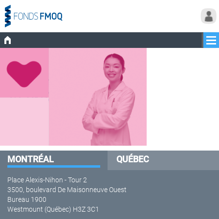
MONTRÉAL
QUÉBEC
Place Alexis-Nihon - Tour 2
3500, boulevard De Maisonneuve Ouest
Bureau 1900
Westmount (Québec) H3Z 3C1