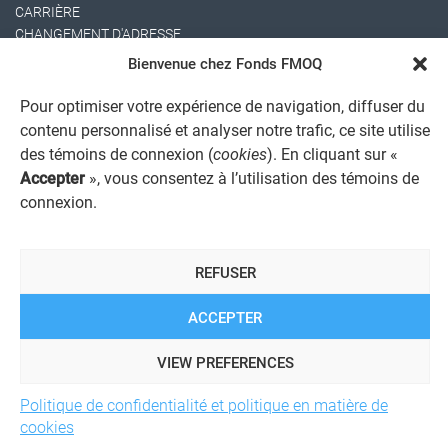
CARRIÈRE
CHANGEMENT D'ADRESSE
Bienvenue chez Fonds FMOQ
Pour optimiser votre expérience de navigation, diffuser du
contenu personnalisé et analyser notre trafic, ce site utilise
des témoins de connexion (
cookies
). En cliquant sur «
Accepter
», vous consentez à l’utilisation des témoins de
connexion.
AVIS JURIDIQUE GÉNÉRAL
AVIS À L'USAGER
PROTECTION DES RENSEIGNEMENTS PERSONNELS
REFUSER
POLITIQUE DE TRAITEMENT DES PLAINTES
REGISTRE DES CONFLITS D'INTÉRÊTS
LIENS UTILES
ACCEPTER
ALERTE INTERNET
VIEW PREFERENCES
Politique de confidentialité et politique en matière de
© 2026 Société de services financiers Fonds FMOQ inc.
Tous
cookies
droits réservés.