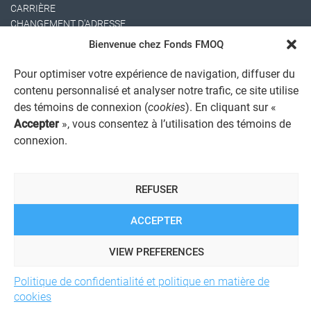
CARRIÈRE
CHANGEMENT D'ADRESSE
Bienvenue chez Fonds FMOQ
Pour optimiser votre expérience de navigation, diffuser du
contenu personnalisé et analyser notre trafic, ce site utilise
des témoins de connexion (
cookies
). En cliquant sur «
Accepter
», vous consentez à l’utilisation des témoins de
connexion.
AVIS JURIDIQUE GÉNÉRAL
AVIS À L'USAGER
PROTECTION DES RENSEIGNEMENTS PERSONNELS
REFUSER
POLITIQUE DE TRAITEMENT DES PLAINTES
REGISTRE DES CONFLITS D'INTÉRÊTS
LIENS UTILES
ACCEPTER
ALERTE INTERNET
VIEW PREFERENCES
Politique de confidentialité et politique en matière de
© 2026 Société de services financiers Fonds FMOQ inc.
Tous
cookies
droits réservés.