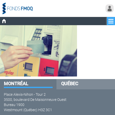
MONTRÉAL
QUÉBEC
Place Alexis-Nihon - Tour 2
3500, boulevard De Maisonneuve Ouest
Bureau 1900
Westmount (Québec) H3Z 3C1