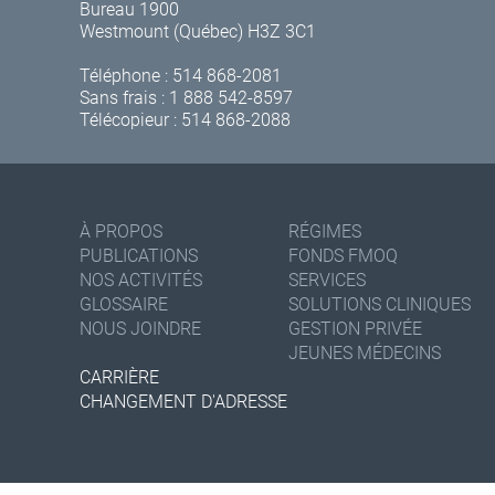
Bureau 1900
Westmount (Québec) H3Z 3C1
Téléphone :
514 868-2081
Sans frais :
1 888 542-8597
Télécopieur : 514 868-2088
À PROPOS
RÉGIMES
PUBLICATIONS
FONDS FMOQ
NOS ACTIVITÉS
SERVICES
GLOSSAIRE
SOLUTIONS CLINIQUES
NOUS JOINDRE
GESTION PRIVÉE
JEUNES MÉDECINS
CARRIÈRE
CHANGEMENT D'ADRESSE