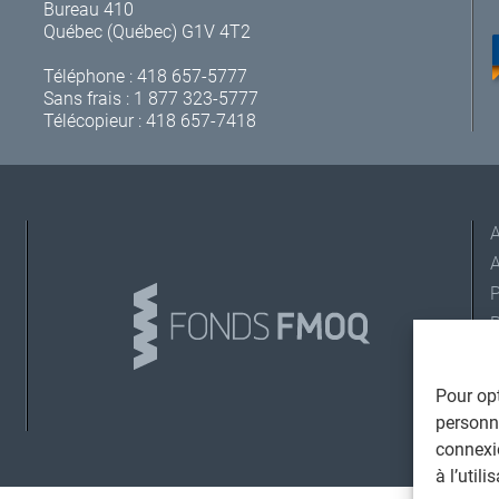
Bureau 410
Québec (Québec) G1V 4T2
Téléphone :
418 657-5777
Sans frais :
1 877 323-5777
Télécopieur : 418 657-7418
A
L
Pour opt
personna
connexi
©
T
à l’util