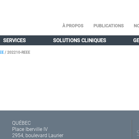
À PROPOS
PUBLICATIONS
NO
SERVICES
SOLUTIONS CLINIQUES
GE
EE
/
202210-REEE
QUÉBEC
Place Iberville IV
2954, boulevard Laurier