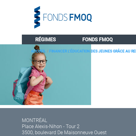
RÉGIMES
FONDS FMOQ
ACCUEIL
/
FINANCER L’ÉDUCATION DES JEUNES GRÂCE AU RE
MONTRÉAL
Place Alexis-Nihon - Tour 2
3500, boulevard De Maisonneuve Ouest