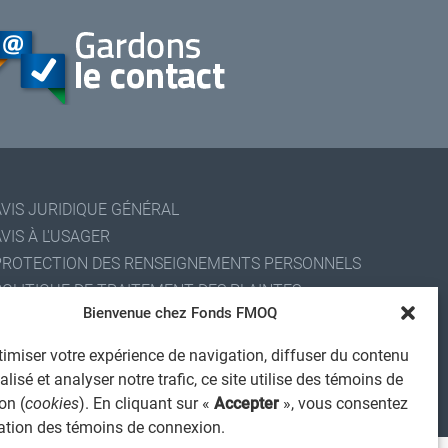
AVIS JURIDIQUE GÉNÉRAL
VIS À L'USAGER
PROTECTION DES RENSEIGNEMENTS PERSONNELS
POLITIQUE DE TRAITEMENT DES PLAINTES
Bienvenue chez Fonds FMOQ
REGISTRE DES CONFLITS D'INTÉRÊTS
IENS UTILES
imiser votre expérience de navigation, diffuser du contenu
ALERTE INTERNET
lisé et analyser notre trafic, ce site utilise des témoins de
on (
cookies
). En cliquant sur «
Accepter
», vous consentez
 2026 Société de services financiers Fonds FMOQ inc.
ous droits réservés.
isation des témoins de connexion.