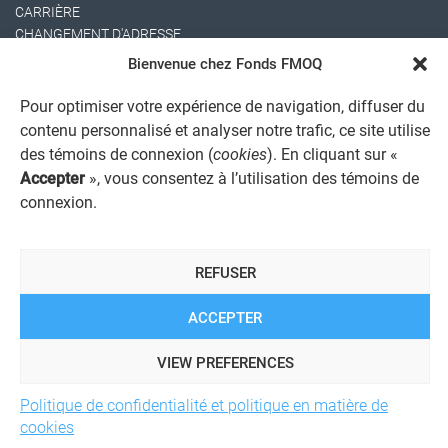
CARRIÈRE
CHANGEMENT D'ADRESSE
Bienvenue chez Fonds FMOQ
Pour optimiser votre expérience de navigation, diffuser du
contenu personnalisé et analyser notre trafic, ce site utilise
des témoins de connexion (
cookies
). En cliquant sur «
Accepter
», vous consentez à l’utilisation des témoins de
connexion.
AVIS JURIDIQUE GÉNÉRAL
AVIS À L'USAGER
PROTECTION DES RENSEIGNEMENTS PERSONNELS
REFUSER
POLITIQUE DE TRAITEMENT DES PLAINTES
REGISTRE DES CONFLITS D'INTÉRÊTS
LIENS UTILES
ACCEPTER
ALERTE INTERNET
VIEW PREFERENCES
Politique de confidentialité et politique en matière de
© 2026 Société de services financiers Fonds FMOQ inc.
Tous
cookies
droits réservés.