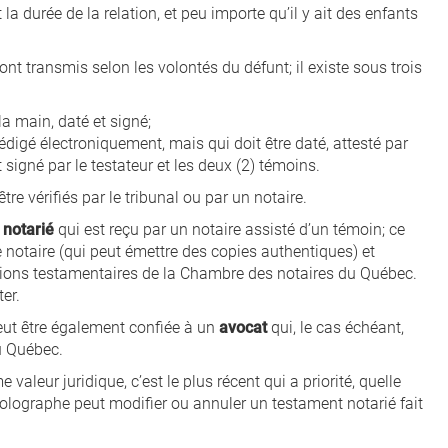
t la durée de la relation, et peu importe qu’il y ait des enfants
t transmis selon les volontés du défunt; il existe sous trois
 la main, daté et signé;
édigé électroniquement, mais qui doit être daté, attesté par
signé par le testateur et les deux (2) témoins.
re vérifiés par le tribunal ou par un notaire.
 notarié
qui est reçu par un notaire assisté d’un témoin; ce
e notaire (qui peut émettre des copies authentiques) et
tions testamentaires de la Chambre des notaires du Québec.
ter.
peut être également confiée à un
avocat
qui, le cas échéant,
u Québec.
aleur juridique, c’est le plus récent qui a priorité, quelle
t olographe peut modifier ou annuler un testament notarié fait