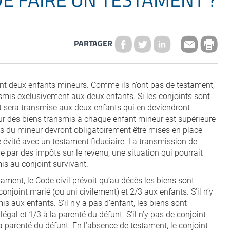
PARTAGER
 ont deux enfants mineurs. Comme ils n’ont pas de testament,
nsmis exclusivement aux deux enfants. Si les conjoints sont
nt sera transmise aux deux enfants qui en deviendront
leur des biens transmis à chaque enfant mineur est supérieure
ens du mineur devront obligatoirement être mises en place
re évité avec un testament fiduciaire. La transmission de
e par des impôts sur le revenu, une situation qui pourrait
mis au conjoint survivant.
ment, le Code civil prévoit qu’au décès les biens sont
onjoint marié (ou uni civilement) et 2/3 aux enfants. S’il n’y
is aux enfants. S’il n’y a pas d’enfant, les biens sont
égal et 1/3 à la parenté du défunt. S’il n’y pas de conjoint
la parenté du défunt. En l’absence de testament, le conjoint