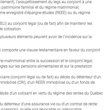
ilement), l’assujettissement du legs au conjoint à une
u patrimoine familial et du régime matrimonial;
gime enregistré d’épargne-études (REEE) ou du régime
LI) au conjoint légal (ou de fait) afin de maintenir les
e cotisation.
, plusieurs éléments peuvent avoir de l’incidence sur la
ui comporte une clause testamentaire en faveur du conjoint
me matrimonial entre la succession et le conjoint légal;
ègles sur les pensions alimentaires et sur la prestation
ciaire (conjoint légal ou de fait) au décès du détenteur d’un
 immobilisé (CRI), d’un REER immobilisé ou d’un fonds de
 décès d’un cotisant en vertu du régime des rentes du Québec
du détenteur d’une assurance vie ou d’un contrat de rente
uccession), qu’elle soit révocable ou irrévocable;