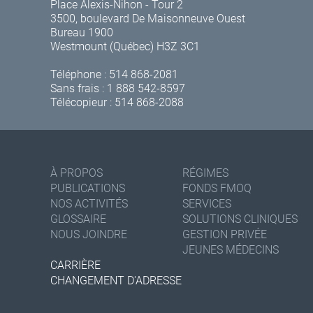
Place Alexis-Nihon - Tour 2
3500, boulevard De Maisonneuve Ouest
Bureau 1900
Westmount (Québec) H3Z 3C1
Téléphone :
514 868-2081
Sans frais :
1 888 542-8597
Télécopieur : 514 868-2088
À PROPOS
RÉGIMES
PUBLICATIONS
FONDS FMOQ
NOS ACTIVITÉS
SERVICES
GLOSSAIRE
SOLUTIONS CLINIQUES
NOUS JOINDRE
GESTION PRIVÉE
JEUNES MÉDECINS
CARRIÈRE
CHANGEMENT D'ADRESSE