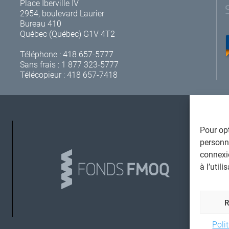
Place Iberville IV
2954, boulevard Laurier
Bureau 410
Québec (Québec) G1V 4T2
Téléphone :
418 657-5777
Sans frais :
1 877 323-5777
Télécopieur : 418 657-7418
Pour opt
A
personna
connexi
à l’util
L
Poli
©