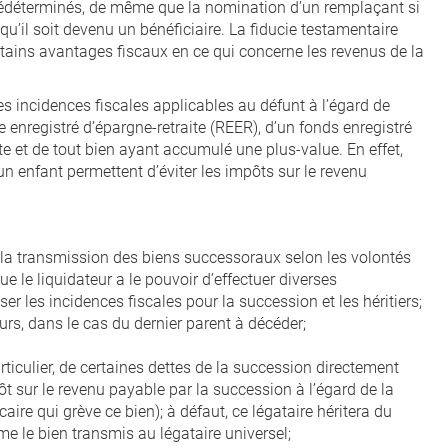
 prédéterminés, de même que la nomination d’un remplaçant si
qu’il soit devenu un bénéficiaire. La fiducie testamentaire
ertains avantages fiscaux en ce qui concerne les revenus de la
es incidences fiscales applicables au défunt à l’égard de
 enregistré d’épargne-retraite (REER), d’un fonds enregistré
ite et de tout bien ayant accumulé une plus-value. En effet,
 un enfant permettent d’éviter les impôts sur le revenu
r la transmission des biens successoraux selon les volontés
ue le liquidateur a le pouvoir d’effectuer diverses
ser les incidences fiscales pour la succession et les héritiers;
rs, dans le cas du dernier parent à décéder;
articulier, de certaines dettes de la succession directement
ôt sur le revenu payable par la succession à l’égard de la
ire qui grève ce bien); à défaut, ce légataire héritera du
me le bien transmis au légataire universel;