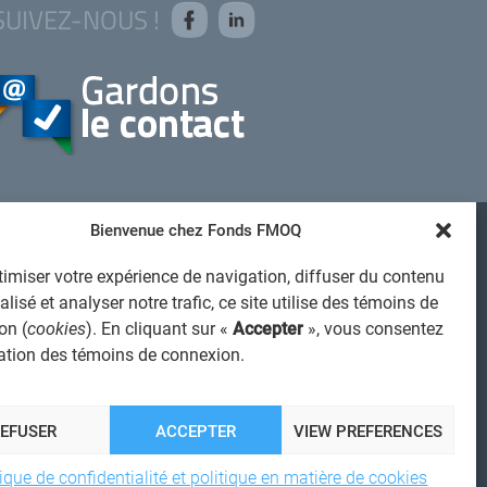
SUIVEZ-NOUS !
Bienvenue chez Fonds FMOQ
AVIS JURIDIQUE GÉNÉRAL
imiser votre expérience de navigation, diffuser du contenu
VIS À L'USAGER
lisé et analyser notre trafic, ce site utilise des témoins de
PROTECTION DES RENSEIGNEMENTS PERSONNELS
on (
cookies
). En cliquant sur «
Accepter
», vous consentez
isation des témoins de connexion.
POLITIQUE DE TRAITEMENT DES PLAINTES
REGISTRE DES CONFLITS D'INTÉRÊTS
IENS UTILES
REFUSER
ACCEPTER
VIEW PREFERENCES
ALERTE INTERNET
tique de confidentialité et politique en matière de cookies
 2026 Société de services financiers Fonds FMOQ inc.