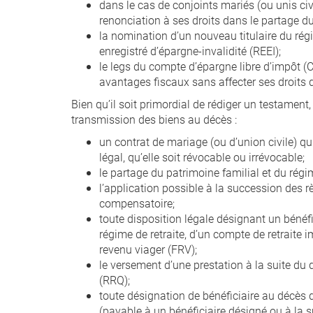
dans le cas de conjoints mariés (ou unis civ
renonciation à ses droits dans le partage d
la nomination d’un nouveau titulaire du ré
enregistré d’épargne-invalidité (REEI);
le legs du compte d’épargne libre d’impôt (CE
avantages fiscaux sans affecter ses droits d
Bien qu’il soit primordial de rédiger un testament
transmission des biens au décès :
un contrat de mariage (ou d’union civile) q
légal, qu’elle soit révocable ou irrévocable;
le partage du patrimoine familial et du régi
l’application possible à la succession des r
compensatoire;
toute disposition légale désignant un bénéfi
régime de retraite, d’un compte de retraite
revenu viager (FRV);
le versement d’une prestation à la suite du
(RRQ);
toute désignation de bénéficiaire au décès 
(payable à un bénéficiaire désigné ou à la s