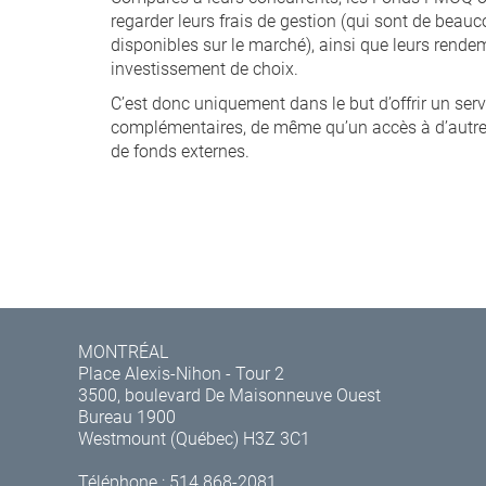
regarder leurs frais de gestion (qui sont de beau
disponibles sur le marché), ainsi que leurs rend
investissement de choix.
C’est donc uniquement dans le but d’offrir un serv
complémentaires, de même qu’un accès à d’autres
de fonds externes.
MONTRÉAL
Place Alexis-Nihon - Tour 2
3500, boulevard De Maisonneuve Ouest
Bureau 1900
Westmount (Québec) H3Z 3C1
Téléphone :
514 868-2081