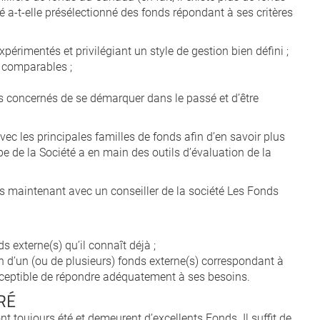
té a-t-elle présélectionné des fonds répondant à ses critères
périmentés et privilégiant un style de gestion bien défini ;
 comparables ;
s concernés de se démarquer dans le passé et d’être
ec les principales familles de fonds afin d’en savoir plus
ipe de la Société a en main des outils d’évaluation de la
s maintenant avec un conseiller de la société Les Fonds
s externe(s) qu’il connaît déjà ;
ion d’un (ou de plusieurs) fonds externe(s) correspondant à
susceptible de répondre adéquatement à ses besoins.
RÉ
toujours été et demeurent d’excellents Fonds. Il suffit de