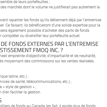
nsemble de leurs portefeuilles ;
 des marchés dont le volume ne justifierait pas autrement la
vent rapatrier les fonds qu’ils détiennent déjà par l’entremise
er. Ce faisant, ils bénéficieront d’une solide expertise pour la
eur sera également possible d’acheter des parts de fonds
compléter ou diversifier leur portefeuille actuel.
 DE FONDS EXTERNES PAR L’ENTREMISE
ESTISSEMENT FMOQ INC. ?
il empreinte d’objectivité, d’impartialité et de neutralité,
rés moyennant des commissions sur les ventes réalisées.
ue latine, etc.) ;
services de santé, télécommunications, etc.) ;
e « style de gestion » ;
d’en faciliter la gestion.
S
illiers de fonds au Canada (en fait, il existe plus de fonds