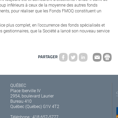
coup inférieurs à ceux de la moyenne des autres fonds
ements, pour réaliser que les Fonds FMOQ constituent un
ice plus complet, en l’occurrence des fonds spécialisés et
 gestionnaires, que la Société a lancé son nouveau service
PARTAGER
QUÉBEC
Place Iberville IV
2954, boulevard Laurier
Bureau 410
Québec (Québec) G1V 4T2
Téléphone :
418 657-5777