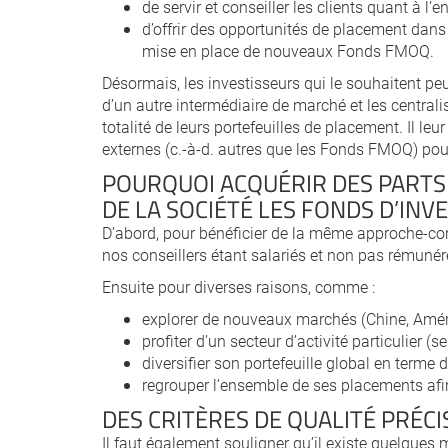
de servir et conseiller les clients quant à l’e
d’offrir des opportunités de placement dans
mise en place de nouveaux Fonds FMOQ.
Désormais, les investisseurs qui le souhaitent peu
d’un autre intermédiaire de marché et les centralis
totalité de leurs portefeuilles de placement. Il l
externes (c.-à-d. autres que les Fonds FMOQ) pour 
POURQUOI ACQUÉRIR DES PARTS
DE LA SOCIÉTÉ LES FONDS D’INV
D’abord, pour bénéficier de la même approche-conse
nos conseillers étant salariés et non pas rémuné
Ensuite pour diverses raisons, comme :
explorer de nouveaux marchés (Chine, Amériq
profiter d’un secteur d’activité particulier (
diversifier son portefeuille global en terme d
regrouper l’ensemble de ses placements afin 
DES CRITÈRES DE QUALITÉ PRÉCI
Il faut également souligner qu’il existe quelques m