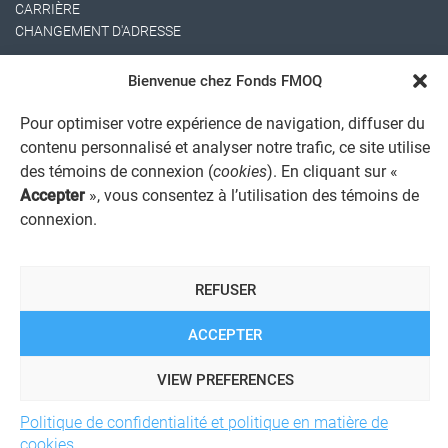
CARRIÈRE
CHANGEMENT D'ADRESSE
Bienvenue chez Fonds FMOQ
Pour optimiser votre expérience de navigation, diffuser du
contenu personnalisé et analyser notre trafic, ce site utilise
des témoins de connexion (
cookies
). En cliquant sur «
Accepter
», vous consentez à l’utilisation des témoins de
AVIS JURIDIQUE GÉNÉRAL
connexion.
AVIS À L'USAGER
PROTECTION DES RENSEIGNEMENTS PERSONNELS
POLITIQUE DE TRAITEMENT DES PLAINTES
REFUSER
REGISTRE DES CONFLITS D'INTÉRÊTS
LIENS UTILES
ALERTE INTERNET
ACCEPTER
VIEW PREFERENCES
© 2026 Société de services financiers Fonds FMOQ inc.
Tous
Politique de confidentialité et politique en matière de
droits réservés.
cookies