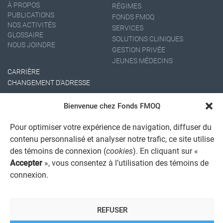
À PROPOS
RÉGIMES
PUBLICATIONS
FONDS FMOQ
NOS ACTIVITÉS
SERVICES
GLOSSAIRE
SOLUTIONS CLINIQUES
NOUS JOINDRE
GESTION PRIVÉE
JEUNES MÉDECINS
CARRIÈRE
CHANGEMENT D'ADRESSE
Bienvenue chez Fonds FMOQ
Pour optimiser votre expérience de navigation, diffuser du
contenu personnalisé et analyser notre trafic, ce site utilise
des témoins de connexion (
cookies
). En cliquant sur «
Accepter
», vous consentez à l’utilisation des témoins de
AVIS JURIDIQUE GÉNÉRAL
connexion.
AVIS À L'USAGER
PROTECTION DES RENSEIGNEMENTS PERSONNELS
POLITIQUE DE TRAITEMENT DES PLAINTES
REFUSER
REGISTRE DES CONFLITS D'INTÉRÊTS
LIENS UTILES