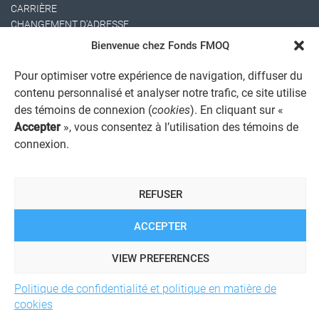
CARRIÈRE
CHANGEMENT D'ADRESSE
Bienvenue chez Fonds FMOQ
Pour optimiser votre expérience de navigation, diffuser du
contenu personnalisé et analyser notre trafic, ce site utilise
des témoins de connexion (
cookies
). En cliquant sur «
Accepter
», vous consentez à l’utilisation des témoins de
connexion.
AVIS JURIDIQUE GÉNÉRAL
AVIS À L'USAGER
PROTECTION DES RENSEIGNEMENTS PERSONNELS
REFUSER
POLITIQUE DE TRAITEMENT DES PLAINTES
REGISTRE DES CONFLITS D'INTÉRÊTS
LIENS UTILES
ACCEPTER
ALERTE INTERNET
VIEW PREFERENCES
Politique de confidentialité et politique en matière de
© 2026 Société de services financiers Fonds FMOQ inc.
Tous
cookies
droits réservés.