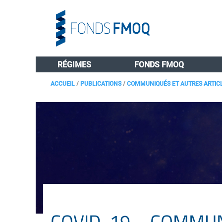
RÉGIMES
FONDS FMOQ
ACCUEIL
/
PUBLICATIONS
/
COMMUNIQUÉS ET AUTRES ARTIC
COVID-19 – COMMU