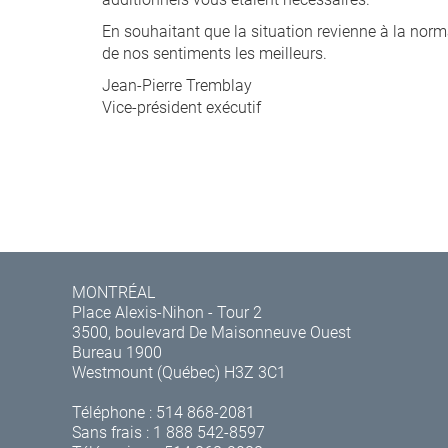
En souhaitant que la situation revienne à la norma
de nos sentiments les meilleurs.
Jean-Pierre Tremblay
Vice-président exécutif
MONTRÉAL
Place Alexis-Nihon - Tour 2
3500, boulevard De Maisonneuve Ouest
Bureau 1900
Westmount (Québec) H3Z 3C1
Téléphone :
514 868-2081
Sans frais :
1 888 542-8597