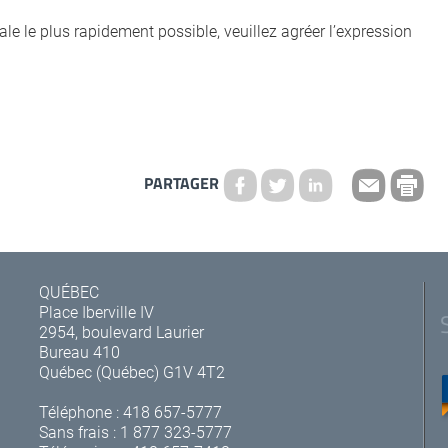
le le plus rapidement possible, veuillez agréer l’expression
PARTAGER
QUÉBEC
Place Iberville IV
2954, boulevard Laurier
Bureau 410
Québec (Québec) G1V 4T2
Téléphone :
418 657-5777
Sans frais :
1 877 323-5777