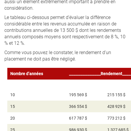
aussi un élément extrêmement important à prendre en
considération.
Le tableau ci-dessous permet d’évaluer la différence
considérable entre les revenus accumulée en raison de
contributions annuelles de 13 500 $ dont les rendements
annuels composés moyens sont respectivement de 8 %, 10
% et 12 %.
Comme vous pouvez le constater, le rendement d’un
placement ne doit pas être négligé.
Nombre d’années
__________________Rendement_____
8 %
10 %
10
195 569 $
215 155 $
15
366 554 $
428 929 $
20
617 787 $
773 212 $
25
986 930 $
1 327 685 $