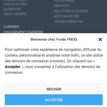
FONDS FMOQ
NOS ACTIVITÉS
SERVICES
GLOSSAIRE
SOLUTIONS CLINIQUES
NOUS JOINDRE
GESTION PRIVÉE
JEUNES MÉDECINS
CARRIÈRE
CHANGEMENT D'ADRESSE
Bienvenue chez Fonds FMOQ
Pour optimiser votre expérience de navigation, diffuser du
contenu personnalisé et analyser notre trafic, ce site utilise
des témoins de connexion (
cookies
). En cliquant sur «
Accepter
», vous consentez à l’utilisation des témoins de
connexion.
AVIS JURIDIQUE GÉNÉRAL
AVIS À L'USAGER
PROTECTION DES RENSEIGNEMENTS PERSONNELS
REFUSER
POLITIQUE DE TRAITEMENT DES PLAINTES
REGISTRE DES CONFLITS D'INTÉRÊTS
LIENS UTILES
ACCEPTER
ALERTE INTERNET