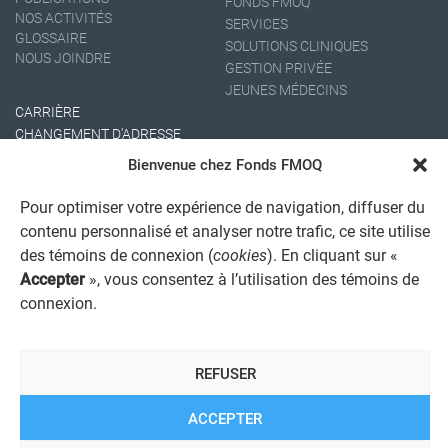
FONDS FMOQ
NOS ACTIVITÉS
SERVICES
GLOSSAIRE
SOLUTIONS CLINIQUES
NOUS JOINDRE
GESTION PRIVÉE
JEUNES MÉDECINS
CARRIÈRE
CHANGEMENT D'ADRESSE
Bienvenue chez Fonds FMOQ
Pour optimiser votre expérience de navigation, diffuser du
contenu personnalisé et analyser notre trafic, ce site utilise
des témoins de connexion (
cookies
). En cliquant sur «
Accepter
», vous consentez à l’utilisation des témoins de
connexion.
AVIS JURIDIQUE GÉNÉRAL
AVIS À L'USAGER
PROTECTION DES RENSEIGNEMENTS PERSONNELS
REFUSER
POLITIQUE DE TRAITEMENT DES PLAINTES
REGISTRE DES CONFLITS D'INTÉRÊTS
LIENS UTILES
ACCEPTER
ALERTE INTERNET