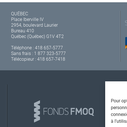
QUÉBEC
Place Iberville IV
2954, boulevard Laurier
Bureau 410
Québec (Québec) G1V 4T2
Téléphone :
418 657-5777
Sans frais :
1 877 323-5777
Télécopieur : 418 657-7418
A
Pour opt
personna
connexi
à l’util
L