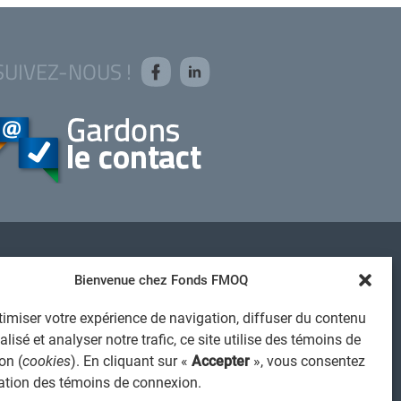
SUIVEZ-NOUS !
AVIS JURIDIQUE GÉNÉRAL
Bienvenue chez Fonds FMOQ
VIS À L'USAGER
imiser votre expérience de navigation, diffuser du contenu
PROTECTION DES RENSEIGNEMENTS PERSONNELS
lisé et analyser notre trafic, ce site utilise des témoins de
POLITIQUE DE TRAITEMENT DES PLAINTES
on (
cookies
). En cliquant sur «
Accepter
», vous consentez
REGISTRE DES CONFLITS D'INTÉRÊTS
isation des témoins de connexion.
IENS UTILES