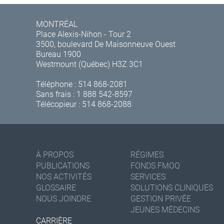
MONTRÉAL
Place Alexis-Nihon - Tour 2
3500, boulevard De Maisonneuve Ouest
Bureau 1900
Westmount (Québec) H3Z 3C1
Téléphone :
514 868-2081
Sans frais :
1 888 542-8597
Télécopieur : 514 868-2088
À PROPOS
RÉGIMES
PUBLICATIONS
FONDS FMOQ
NOS ACTIVITÉS
SERVICES
GLOSSAIRE
SOLUTIONS CLINIQUES
NOUS JOINDRE
GESTION PRIVÉE
JEUNES MÉDECINS
CARRIÈRE