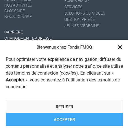
FONDS FMOQ
NOS ACTIVITÉS
SERVICES
GLOSSAIRE
SOLUTIONS CLINIQUES
NOUS JOINDRE
GESTION PRIVÉE
JEUNES MÉDECINS
CARRIÈRE
CHANGEMENT D'ADRESSE
Bienvenue chez Fonds FMOQ
Pour optimiser votre expérience de navigation, diffuser du
contenu personnalisé et analyser notre trafic, ce site utilise
des témoins de connexion (
cookies
). En cliquant sur «
Accepter
», vous consentez à l’utilisation des témoins de
connexion.
AVIS JURIDIQUE GÉNÉRAL
AVIS À L'USAGER
PROTECTION DES RENSEIGNEMENTS PERSONNELS
REFUSER
POLITIQUE DE TRAITEMENT DES PLAINTES
REGISTRE DES CONFLITS D'INTÉRÊTS
LIENS UTILES
ACCEPTER
ALERTE INTERNET