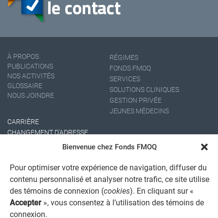
À PROPOS
RÉGIMES
PUBLICATIONS
FONDS FMOQ
NOS ACTIVITÉS
SERVICES
GLOSSAIRE
SOLUTIONS CLINIQUES
NOUS JOINDRE
GESTION PRIVÉE
JEUNES MÉDECINS
CARRIÈRE
CHANGEMENT D'ADRESSE
Bienvenue chez Fonds FMOQ
Pour optimiser votre expérience de navigation, diffuser du
contenu personnalisé et analyser notre trafic, ce site utilise
des témoins de connexion (
cookies
). En cliquant sur «
Accepter
», vous consentez à l’utilisation des témoins de
connexion.