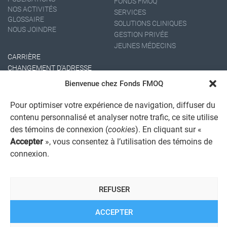
FONDS FMOQ
NOS ACTIVITÉS
SERVICES
GLOSSAIRE
SOLUTIONS CLINIQUES
NOUS JOINDRE
GESTION PRIVÉE
JEUNES MÉDECINS
CARRIÈRE
CHANGEMENT D'ADRESSE
Bienvenue chez Fonds FMOQ
Pour optimiser votre expérience de navigation, diffuser du
contenu personnalisé et analyser notre trafic, ce site utilise
des témoins de connexion (
cookies
). En cliquant sur «
Accepter
», vous consentez à l’utilisation des témoins de
connexion.
AVIS JURIDIQUE GÉNÉRAL
AVIS À L'USAGER
PROTECTION DES RENSEIGNEMENTS PERSONNELS
REFUSER
POLITIQUE DE TRAITEMENT DES PLAINTES
REGISTRE DES CONFLITS D'INTÉRÊTS
LIENS UTILES
ACCEPTER
ALERTE INTERNET