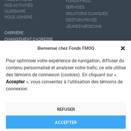
FONDS FMOQ
NOS ACTIVITÉS
SERVICES
GLOSSAIRE
SOLUTIONS CLINIQUES
NOUS JOINDRE
GESTION PRIVÉE
JEUNES MÉDECINS
CARRIÈRE
CHANGEMENT D'ADRESSE
Bienvenue chez Fonds FMOQ
Pour optimiser votre expérience de navigation, diffuser du
contenu personnalisé et analyser notre trafic, ce site utilise
des témoins de connexion (
cookies
). En cliquant sur «
Accepter
», vous consentez à l’utilisation des témoins de
connexion.
AVIS JURIDIQUE GÉNÉRAL
AVIS À L'USAGER
PROTECTION DES RENSEIGNEMENTS PERSONNELS
REFUSER
POLITIQUE DE TRAITEMENT DES PLAINTES
REGISTRE DES CONFLITS D'INTÉRÊTS
LIENS UTILES
ACCEPTER
ALERTE INTERNET