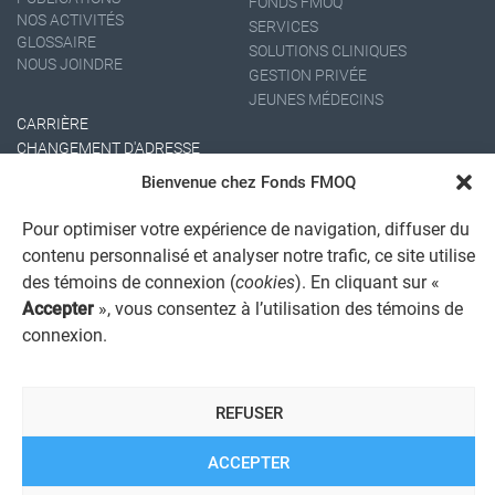
FONDS FMOQ
NOS ACTIVITÉS
SERVICES
GLOSSAIRE
SOLUTIONS CLINIQUES
NOUS JOINDRE
GESTION PRIVÉE
JEUNES MÉDECINS
CARRIÈRE
CHANGEMENT D'ADRESSE
Bienvenue chez Fonds FMOQ
Pour optimiser votre expérience de navigation, diffuser du
contenu personnalisé et analyser notre trafic, ce site utilise
des témoins de connexion (
cookies
). En cliquant sur «
Accepter
», vous consentez à l’utilisation des témoins de
connexion.
AVIS JURIDIQUE GÉNÉRAL
AVIS À L'USAGER
PROTECTION DES RENSEIGNEMENTS PERSONNELS
REFUSER
POLITIQUE DE TRAITEMENT DES PLAINTES
REGISTRE DES CONFLITS D'INTÉRÊTS
LIENS UTILES
ACCEPTER
ALERTE INTERNET