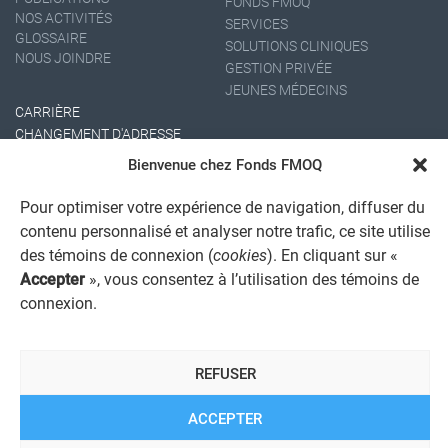
FONDS FMOQ
NOS ACTIVITÉS
SERVICES
GLOSSAIRE
SOLUTIONS CLINIQUES
NOUS JOINDRE
GESTION PRIVÉE
JEUNES MÉDECINS
CARRIÈRE
CHANGEMENT D'ADRESSE
Bienvenue chez Fonds FMOQ
Pour optimiser votre expérience de navigation, diffuser du
contenu personnalisé et analyser notre trafic, ce site utilise
des témoins de connexion (
cookies
). En cliquant sur «
Accepter
», vous consentez à l’utilisation des témoins de
connexion.
AVIS JURIDIQUE GÉNÉRAL
AVIS À L'USAGER
PROTECTION DES RENSEIGNEMENTS PERSONNELS
REFUSER
POLITIQUE DE TRAITEMENT DES PLAINTES
REGISTRE DES CONFLITS D'INTÉRÊTS
LIENS UTILES
ACCEPTER
ALERTE INTERNET