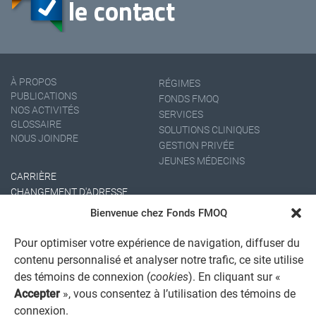
À PROPOS
RÉGIMES
PUBLICATIONS
FONDS FMOQ
NOS ACTIVITÉS
SERVICES
GLOSSAIRE
SOLUTIONS CLINIQUES
NOUS JOINDRE
GESTION PRIVÉE
JEUNES MÉDECINS
CARRIÈRE
CHANGEMENT D'ADRESSE
Bienvenue chez Fonds FMOQ
Pour optimiser votre expérience de navigation, diffuser du
contenu personnalisé et analyser notre trafic, ce site utilise
des témoins de connexion (
cookies
). En cliquant sur «
Accepter
», vous consentez à l’utilisation des témoins de
connexion.