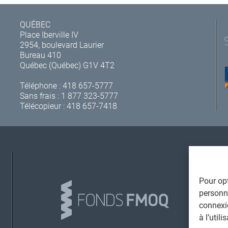
QUÉBEC
Place Iberville IV
2954, boulevard Laurier
Bureau 410
Québec (Québec) G1V 4T2
Téléphone :
418 657-5777
Sans frais :
1 877 323-5777
Télécopieur : 418 657-7418
A
Pour opt
personna
connexi
à l’util
L