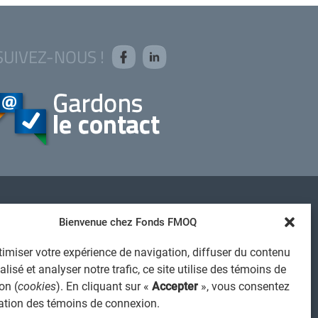
SUIVEZ-NOUS !
AVIS JURIDIQUE GÉNÉRAL
Bienvenue chez Fonds FMOQ
VIS À L'USAGER
imiser votre expérience de navigation, diffuser du contenu
PROTECTION DES RENSEIGNEMENTS PERSONNELS
lisé et analyser notre trafic, ce site utilise des témoins de
POLITIQUE DE TRAITEMENT DES PLAINTES
on (
cookies
). En cliquant sur «
Accepter
», vous consentez
REGISTRE DES CONFLITS D'INTÉRÊTS
isation des témoins de connexion.
IENS UTILES