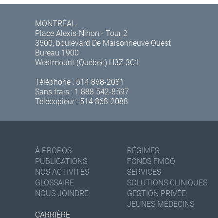
MONTRÉAL
Place Alexis-Nihon - Tour 2
3500, boulevard De Maisonneuve Ouest
Bureau 1900
Westmount (Québec) H3Z 3C1
Téléphone :
514 868-2081
Sans frais :
1 888 542-8597
Télécopieur : 514 868-2088
À PROPOS
RÉGIMES
PUBLICATIONS
FONDS FMOQ
NOS ACTIVITÉS
SERVICES
GLOSSAIRE
SOLUTIONS CLINIQUES
NOUS JOINDRE
GESTION PRIVÉE
JEUNES MÉDECINS
CARRIÈRE