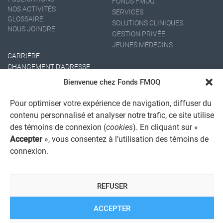
FONDS FMOQ
NOS ACTIVITÉS
SERVICES
GLOSSAIRE
SOLUTIONS CLINIQUES
NOUS JOINDRE
GESTION PRIVÉE
JEUNES MÉDECINS
CARRIÈRE
CHANGEMENT D'ADRESSE
Bienvenue chez Fonds FMOQ
Pour optimiser votre expérience de navigation, diffuser du
contenu personnalisé et analyser notre trafic, ce site utilise
des témoins de connexion (
cookies
). En cliquant sur «
Accepter
», vous consentez à l’utilisation des témoins de
connexion.
AVIS JURIDIQUE GÉNÉRAL
AVIS À L'USAGER
PROTECTION DES RENSEIGNEMENTS PERSONNELS
REFUSER
POLITIQUE DE TRAITEMENT DES PLAINTES
REGISTRE DES CONFLITS D'INTÉRÊTS
LIENS UTILES
ACCEPTER
ALERTE INTERNET