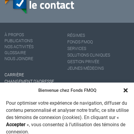
À PROPOS
RÉGIMES
PUBLICATIONS
FONDS FMOQ
NOS ACTIVITÉS
SERVICES
GLOSSAIRE
SOLUTIONS CLINIQUES
NOUS JOINDRE
GESTION PRIVÉE
JEUNES MÉDECINS
CARRIÈRE
CHANGEMENT D'ADRESSE
Bienvenue chez Fonds FMOQ
Pour optimiser votre expérience de navigation, diffuser du
contenu personnalisé et analyser notre trafic, ce site utilise
des témoins de connexion (
cookies
). En cliquant sur «
Accepter
», vous consentez à l’utilisation des témoins de
connexion.