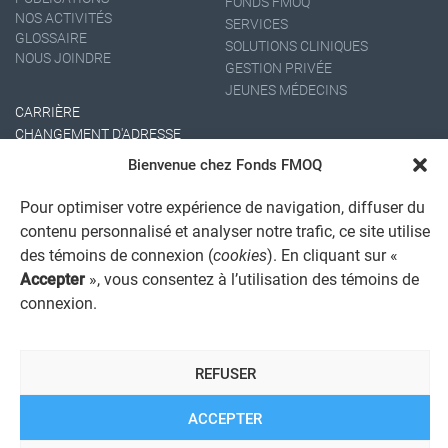
FONDS FMOQ
NOS ACTIVITÉS
SERVICES
GLOSSAIRE
SOLUTIONS CLINIQUES
NOUS JOINDRE
GESTION PRIVÉE
JEUNES MÉDECINS
CARRIÈRE
CHANGEMENT D'ADRESSE
Bienvenue chez Fonds FMOQ
Pour optimiser votre expérience de navigation, diffuser du
contenu personnalisé et analyser notre trafic, ce site utilise
des témoins de connexion (
cookies
). En cliquant sur «
Accepter
», vous consentez à l’utilisation des témoins de
connexion.
AVIS JURIDIQUE GÉNÉRAL
AVIS À L'USAGER
PROTECTION DES RENSEIGNEMENTS PERSONNELS
REFUSER
POLITIQUE DE TRAITEMENT DES PLAINTES
REGISTRE DES CONFLITS D'INTÉRÊTS
LIENS UTILES
ACCEPTER
ALERTE INTERNET