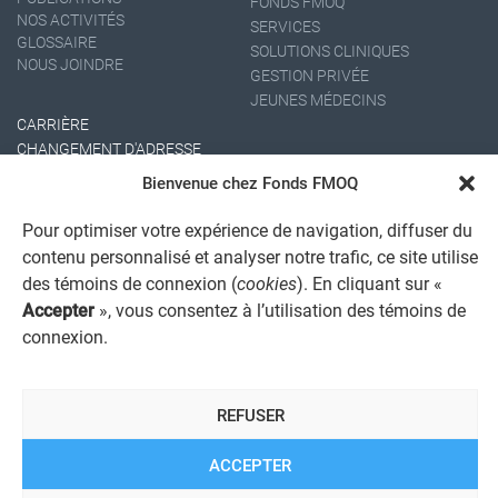
FONDS FMOQ
NOS ACTIVITÉS
SERVICES
GLOSSAIRE
SOLUTIONS CLINIQUES
NOUS JOINDRE
GESTION PRIVÉE
JEUNES MÉDECINS
CARRIÈRE
CHANGEMENT D'ADRESSE
Bienvenue chez Fonds FMOQ
Pour optimiser votre expérience de navigation, diffuser du
contenu personnalisé et analyser notre trafic, ce site utilise
des témoins de connexion (
cookies
). En cliquant sur «
Accepter
», vous consentez à l’utilisation des témoins de
connexion.
AVIS JURIDIQUE GÉNÉRAL
AVIS À L'USAGER
PROTECTION DES RENSEIGNEMENTS PERSONNELS
REFUSER
POLITIQUE DE TRAITEMENT DES PLAINTES
REGISTRE DES CONFLITS D'INTÉRÊTS
LIENS UTILES
ACCEPTER
ALERTE INTERNET