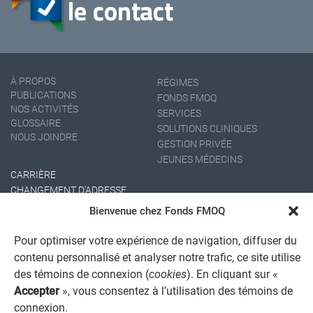
À PROPOS
RÉGIMES
PUBLICATIONS
FONDS FMOQ
NOS ACTIVITÉS
SERVICES
GLOSSAIRE
SOLUTIONS CLINIQUES
NOUS JOINDRE
GESTION PRIVÉE
JEUNES MÉDECINS
CARRIÈRE
CHANGEMENT D'ADRESSE
Bienvenue chez Fonds FMOQ
Pour optimiser votre expérience de navigation, diffuser du
contenu personnalisé et analyser notre trafic, ce site utilise
des témoins de connexion (
cookies
). En cliquant sur «
Accepter
», vous consentez à l’utilisation des témoins de
connexion.