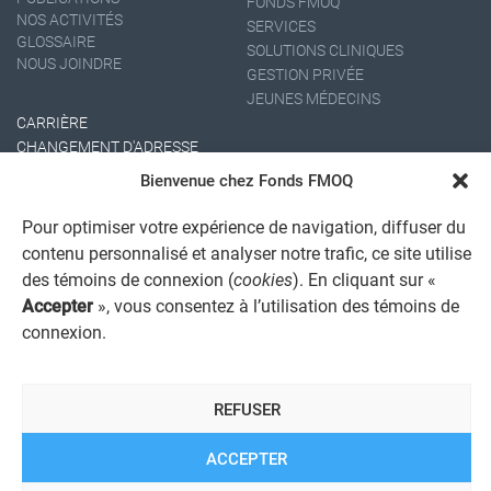
FONDS FMOQ
NOS ACTIVITÉS
SERVICES
GLOSSAIRE
SOLUTIONS CLINIQUES
NOUS JOINDRE
GESTION PRIVÉE
JEUNES MÉDECINS
CARRIÈRE
CHANGEMENT D'ADRESSE
Bienvenue chez Fonds FMOQ
Pour optimiser votre expérience de navigation, diffuser du
contenu personnalisé et analyser notre trafic, ce site utilise
des témoins de connexion (
cookies
). En cliquant sur «
Accepter
», vous consentez à l’utilisation des témoins de
connexion.
AVIS JURIDIQUE GÉNÉRAL
AVIS À L'USAGER
PROTECTION DES RENSEIGNEMENTS PERSONNELS
REFUSER
POLITIQUE DE TRAITEMENT DES PLAINTES
REGISTRE DES CONFLITS D'INTÉRÊTS
LIENS UTILES
ACCEPTER
ALERTE INTERNET