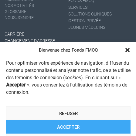
FONDS FMOQ
NOS ACTIVITÉS
SERVICES
GLOSSAIRE
SOLUTIONS CLINIQUES
NOUS JOINDRE
GESTION PRIVÉE
JEUNES MÉDECINS
CARRIÈRE
CHANGEMENT D'ADRESSE
Bienvenue chez Fonds FMOQ
Pour optimiser votre expérience de navigation, diffuser du
contenu personnalisé et analyser notre trafic, ce site utilise
des témoins de connexion (
cookies
). En cliquant sur «
Accepter
», vous consentez à l’utilisation des témoins de
connexion.
AVIS JURIDIQUE GÉNÉRAL
AVIS À L'USAGER
PROTECTION DES RENSEIGNEMENTS PERSONNELS
REFUSER
POLITIQUE DE TRAITEMENT DES PLAINTES
REGISTRE DES CONFLITS D'INTÉRÊTS
LIENS UTILES
ACCEPTER
ALERTE INTERNET