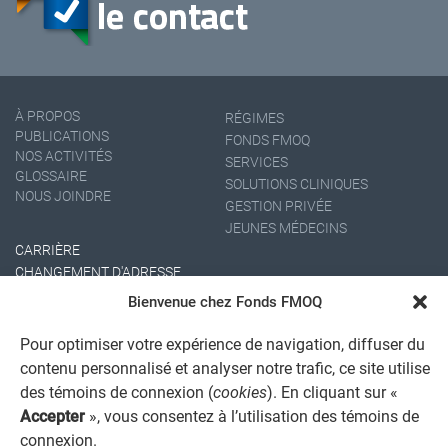
À PROPOS
RÉGIMES
PUBLICATIONS
FONDS FMOQ
NOS ACTIVITÉS
SERVICES
GLOSSAIRE
SOLUTIONS CLINIQUES
NOUS JOINDRE
GESTION PRIVÉE
JEUNES MÉDECINS
CARRIÈRE
CHANGEMENT D'ADRESSE
Bienvenue chez Fonds FMOQ
Pour optimiser votre expérience de navigation, diffuser du
contenu personnalisé et analyser notre trafic, ce site utilise
des témoins de connexion (
cookies
). En cliquant sur «
Accepter
», vous consentez à l’utilisation des témoins de
connexion.