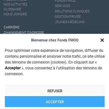
FONDS FMOQ
NOS ACTIVITÉS
SERVICES
GLOSSAIRE
SOLUTIONS CLINIQUES
NOUS JOINDRE
GESTION PRIVÉE
JEUNES MÉDECINS
CARRIÈRE
CHANGEMENT D'ADRESSE
Bienvenue chez Fonds FMOQ
Pour optimiser votre expérience de navigation, diffuser du
contenu personnalisé et analyser notre trafic, ce site utilise
des témoins de connexion (
cookies
). En cliquant sur «
Accepter
», vous consentez à l’utilisation des témoins de
connexion.
AVIS JURIDIQUE GÉNÉRAL
AVIS À L'USAGER
PROTECTION DES RENSEIGNEMENTS PERSONNELS
REFUSER
POLITIQUE DE TRAITEMENT DES PLAINTES
REGISTRE DES CONFLITS D'INTÉRÊTS
LIENS UTILES
ACCEPTER
ALERTE INTERNET