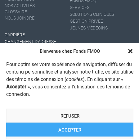
FONDS FMOQ
NOS ACTIVITÉS
SERVICES
GLOSSAIRE
SOLUTIONS CLINIQUES
NOUS JOINDRE
GESTION PRIVÉE
JEUNES MÉDECINS
CARRIÈRE
CHANGEMENT D'ADRESSE
Bienvenue chez Fonds FMOQ
Pour optimiser votre expérience de navigation, diffuser du
contenu personnalisé et analyser notre trafic, ce site utilise
des témoins de connexion (
cookies
). En cliquant sur «
Accepter
», vous consentez à l’utilisation des témoins de
connexion.
AVIS JURIDIQUE GÉNÉRAL
AVIS À L'USAGER
PROTECTION DES RENSEIGNEMENTS PERSONNELS
REFUSER
POLITIQUE DE TRAITEMENT DES PLAINTES
REGISTRE DES CONFLITS D'INTÉRÊTS
LIENS UTILES
ACCEPTER
ALERTE INTERNET