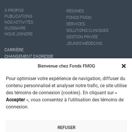
À PROPOS
RÉGIMES
PUBLICATIONS
FONDS FMOQ
NOS ACTIVITÉS
SERVICES
GLOSSAIRE
SOLUTIONS CLINIQUES
NOUS JOINDRE
GESTION PRIVÉE
JEUNES MÉDECINS
CARRIÈRE
CHANGEMENT D'ADRESSE
Bienvenue chez Fonds FMOQ
Pour optimiser votre expérience de navigation, diffuser du
contenu personnalisé et analyser notre trafic, ce site utilise
des témoins de connexion (
cookies
). En cliquant sur «
Accepter
», vous consentez à l’utilisation des témoins de
connexion.
AVIS JURIDIQUE GÉNÉRAL
AVIS À L'USAGER
PROTECTION DES RENSEIGNEMENTS PERSONNELS
POLITIQUE DE TRAITEMENT DES PLAINTES
REFUSER