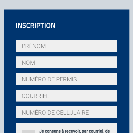
INSCRIPTION
Prénom
*
Nom
*
Numéro
de
permis
Courriel
du
*
médecin
résident
Numéro
*
de
cellulaire
Consentement
*
Je consens à recevoir, par courriel, de
*