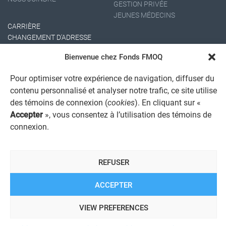
GESTION PRIVÉE
JEUNES MÉDECINS
CARRIÈRE
CHANGEMENT D'ADRESSE
Bienvenue chez Fonds FMOQ
Pour optimiser votre expérience de navigation, diffuser du
contenu personnalisé et analyser notre trafic, ce site utilise
des témoins de connexion (
cookies
). En cliquant sur «
Accepter
», vous consentez à l’utilisation des témoins de
connexion.
AVIS JURIDIQUE GÉNÉRAL
AVIS À L'USAGER
PROTECTION DES RENSEIGNEMENTS PERSONNELS
POLITIQUE DE TRAITEMENT DES PLAINTES
REFUSER
REGISTRE DES CONFLITS D'INTÉRÊTS
LIENS UTILES
ACCEPTER
ALERTE INTERNET
VIEW PREFERENCES