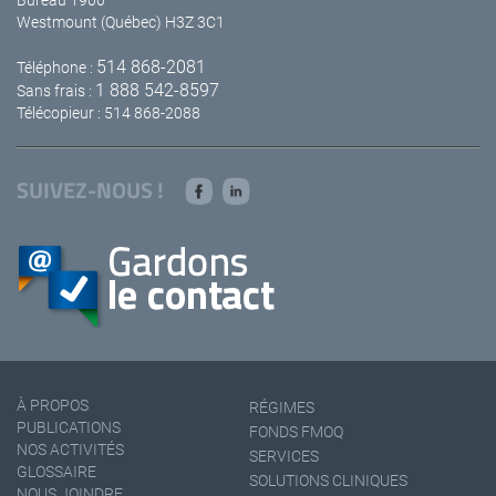
Westmount (Québec) H3Z 3C1
514 868-2081
Téléphone :
1 888 542-8597
Sans frais :
Télécopieur : 514 868-2088
SUIVEZ-NOUS !
À PROPOS
RÉGIMES
PUBLICATIONS
FONDS FMOQ
NOS ACTIVITÉS
SERVICES
GLOSSAIRE
SOLUTIONS CLINIQUES
NOUS JOINDRE