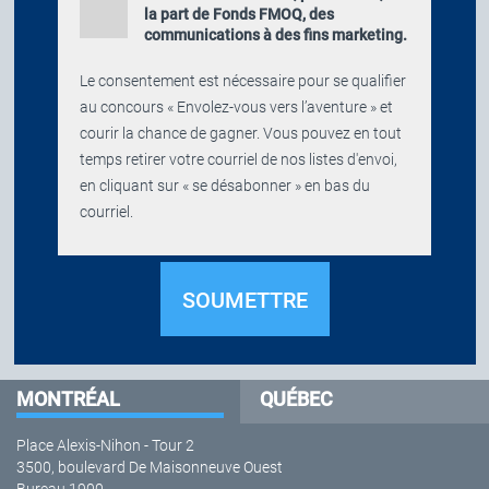
la part de Fonds FMOQ, des
communications à des fins marketing.
Le consentement est nécessaire pour se qualifier
au concours « Envolez-vous vers l’aventure » et
courir la chance de gagner. Vous pouvez en tout
temps retirer votre courriel de nos listes d'envoi,
en cliquant sur « se désabonner » en bas du
courriel.
MONTRÉAL
QUÉBEC
Place Alexis-Nihon - Tour 2
3500, boulevard De Maisonneuve Ouest
Bureau 1900